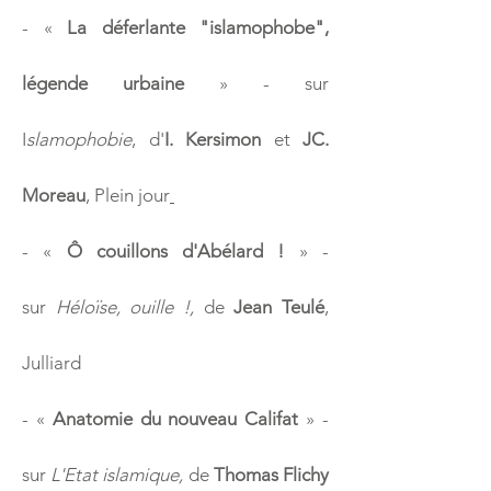
-
«
La déferlante "islamophobe",
légende urbaine
» - sur
I
slamophobie
,
d'
I. Kersimon
et
JC.
Moreau
, Plein jour
-
«
Ô couillons d'Abélard !
» -
sur
Héloïse, ouille !,
de
Jean Teulé
,
Julliard
-
«
Anatomie du nouveau Califat
» -
sur
L'Etat islamique,
de
Thomas Flichy