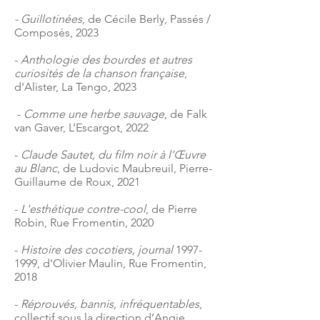
- Guillotinées
, de Cécile Berly, Passés /
Composés, 2023
-
Anthologie des bourdes et autres
curiosités de la chanson française
,
d'Alister, La Tengo, 2023
-
Comme une herbe sauvage
, de Falk
van Gaver, L’Escargot, 2022
-
Claude Sautet, du film noir à l’Œuvre
au Blanc
, de Ludovic Maubreuil, Pierre-
Guillaume de Roux, 2021
-
L'esthétique contre-cool
, de Pierre
Robin, Rue Fromentin, 2020
-
Histoire des cocotiers, journal
1997-
1999
, d'Olivier Maulin, Rue Fromentin,
2018
-
Réprouvés, bannis, infréquentables
,
collectif sous la direction d’Angie