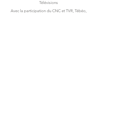
Télévisions
Avec la participation du CNC et TVR, Tébéo,
Tébésud, Brezhoweb
Film de création documentaire
- 55' - 2021
Film documentaire - 52' -
2022
En cours de tournage